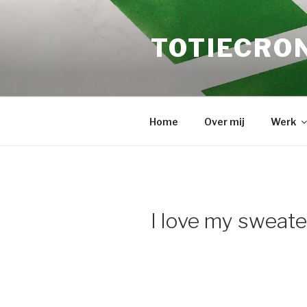
Naar
de
TOTIECRON
inhoud
springen
Home
Over mij
Werk
I love my sweate