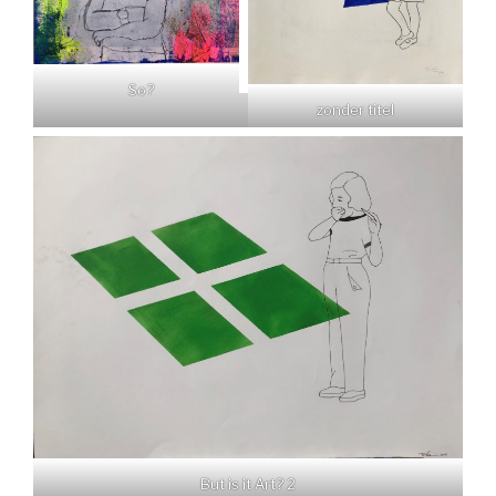
So?
zonder titel
But is it Art? 2