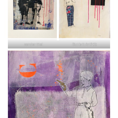
zonder titel
But is it Art? (1)