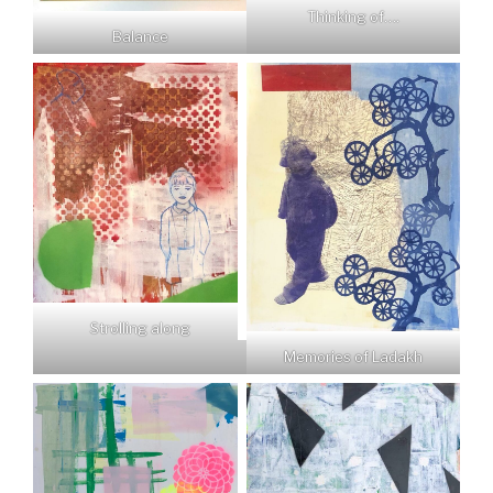
Thinking of….
Balance
Strolling along
Memories of Ladakh