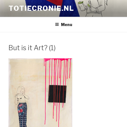
Naar
TOTIECRONIE.NL
de
inhoud
springen
Menu
But is it Art? (1)